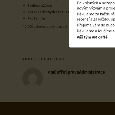
Po krásných a nezap
Sodium
220 mg
novým výzvám a proj
Total Carbohydrates
71g
Děkujeme za každé rán
Protein
5g
recenzí a za každou sp
Přejeme Vám do budouc
* 2,000 calories a day is used for general nutrition advice, b
Děkujeme a loučíme s
Váš tým AM caffé
ABOUT THE AUTHOR
amCaffeSpravaAdministrace