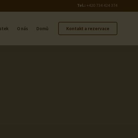
Tel.:
+420 734 424 374
ístek
O nás
Domů
Kontakt a rezervace