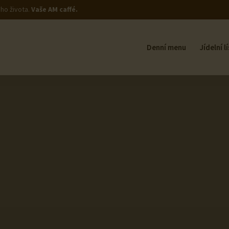
ho života.
Vaše AM caffé.
Denní menu
Jídelní l