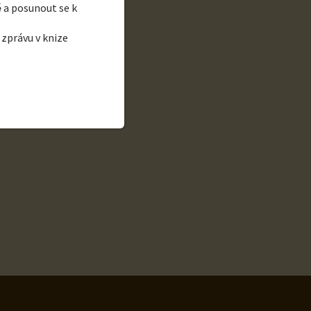
é
a posunout se k
 zprávu v knize