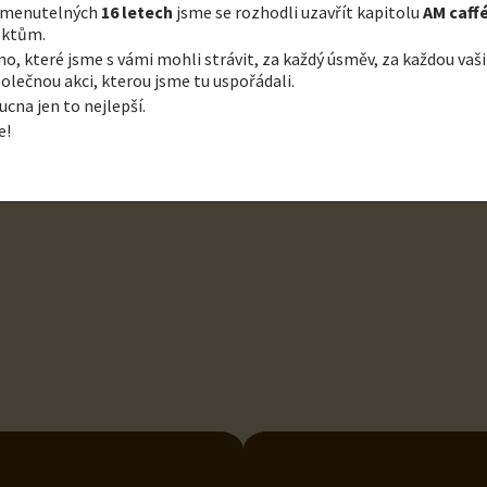
omenutelných
16 letech
jsme se rozhodli uzavřít kapitolu
AM caff
ektům.
o, které jsme s vámi mohli strávit, za každý úsměv, za každou vaši
olečnou akci, kterou jsme tu uspořádali.
na jen to nejlepší.
ut calorie needs vary.
e!