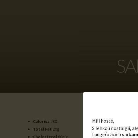
SA
Milí hosté,
Calories
480
S lehkou nostalgií, a
Total Fat
20g
Ludgeřovicích
s okamž
Cholesterol
60mg