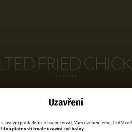
LTED FRIED CHIC
27. 7. 2014
Uzavření
le s jasným pohledem do budoucnosti, Vám oznamujeme, že AM caff
itou platností trvale uzavírá své brány.