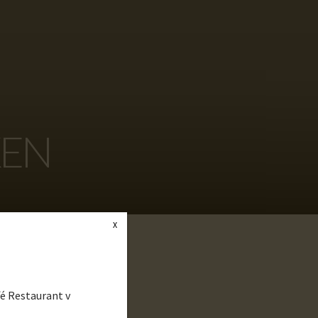
KEN
X
é Restaurant v