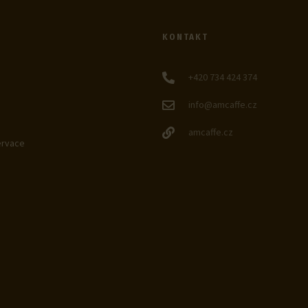
KONTAKT
+420 734 424 374
info@amcaffe.cz
amcaffe.cz
ervace